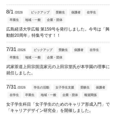
8/1
/2026
ピックアップ
受験生
保護者
在学生
卒業生
地域・一般
企業・団体
広島経済大学広報 第159号を発行しました。今号は「興
動館20周年」特集号です！！
7/31
/2026
ピックアップ
受験生
保護者
在学生
卒業生
地域・一般
企業・団体
武家茶道上田宗箇流家元の上田宗篁氏が本学園の理事に
就任しました。
7/31
/2026
学生の活動
女子学生支援
受験生
保護者
在学生
卒業生
地域・一般
企業・団体
報道関係
女子学生科目「女子学生のためのキャリア形成入門」で
「キャリアデザイン研究会」を開催しました。