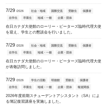
7/29
/2026
社会・地域
国際交流
受験生
保護者
在学生
卒業生
地域・一般
企業・団体
在日カナダ大使館のローリー・ピーターズ臨時代理大使
を迎え、学生との懇談会を行いました。
7/29
/2026
社会・地域
国際交流
受験生
保護者
在学生
卒業生
地域・一般
企業・団体
在日カナダ大使館のローリー・ピーターズ臨時代理大使
が表敬訪問しました。
7/29
/2026
学生の活動
明徳館
受験生
保護者
在学生
卒業生
地域・一般
企業・団体
報道関係
2026年度前期スチューデントアシスタント（SA）によ
る簿記復習講座を実施しました。