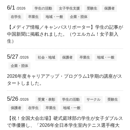
6/1
/2026
学生の活動
女子学生支援
受験生
保護者
在学生
卒業生
地域・一般
企業・団体
【メディア情報／キャンパスリポーター】学生の記事が
中国新聞に掲載されました。（ウエルカム！女子新入
生）
5/27
/2026
社会・地域
保護者
卒業生
地域・一般
企業・団体
2026年度キャリアアップ・プログラム1学期の講座がス
タートしました。
5/26
/2026
受賞・表彰
学生の活動
サークル
受験生
保護者
在学生
卒業生
地域・一般
【祝！全国大会出場】硬式庭球部の学生が女子ダブルス
で準優勝し、「2026年全日本学生室内テニス選手権大