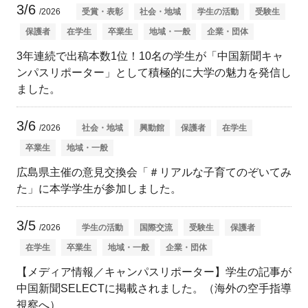
3/6
/2026
受賞・表彰
社会・地域
学生の活動
受験生
保護者
在学生
卒業生
地域・一般
企業・団体
3年連続で出稿本数1位！10名の学生が「中国新聞キャ
ンパスリポーター」として積極的に大学の魅力を発信し
ました。
3/6
/2026
社会・地域
興動館
保護者
在学生
卒業生
地域・一般
広島県主催の意見交換会「＃リアルな子育てのぞいてみ
た」に本学学生が参加しました。
3/5
/2026
学生の活動
国際交流
受験生
保護者
在学生
卒業生
地域・一般
企業・団体
【メディア情報／キャンパスリポーター】学生の記事が
中国新聞SELECTに掲載されました。（海外の空手指導
視察へ）