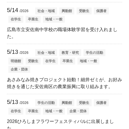
5/14
/2026
社会・地域
興動館
受験生
保護者
在学生
卒業生
地域・一般
広島市立安佐南中学校の職場体験学習を受け入れまし
た。
5/13
/2026
社会・地域
教育・研究
学生の活動
明徳館
受験生
在学生
卒業生
地域・一般
企業・団体
あさみなみ焼きプロジェクト始動！細井ゼミが、お好み
焼きを通じた安佐南区の農業振興に取り組みます。
5/13
/2026
学生の活動
興動館
受験生
保護者
在学生
卒業生
地域・一般
企業・団体
2026ひろしまフラワーフェスティバルに出展しまし
た。