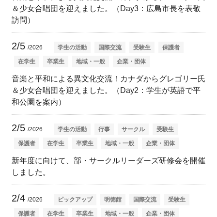
＆少女合唱団を迎えました。（Day3：広島市長を表敬
訪問）
2/5
/2026
学生の活動
国際交流
受験生
保護者
在学生
卒業生
地域・一般
企業・団体
音楽と平和による異文化交流！カナダからグレゴリー氏
＆少女合唱団を迎えました。（Day2：学生が英語で平
和公園を案内）
2/5
/2026
学生の活動
行事
サークル
受験生
保護者
在学生
卒業生
地域・一般
企業・団体
新年度に向けて、部・サークルリーダーズ研修会を開催
しました。
2/4
/2026
ピックアップ
明徳館
国際交流
受験生
保護者
在学生
卒業生
地域・一般
企業・団体