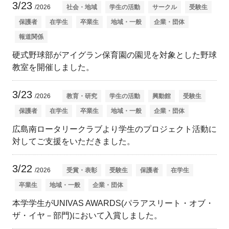
3/23
/2026
社会・地域
学生の活動
サークル
受験生
保護者
在学生
卒業生
地域・一般
企業・団体
報道関係
硬式野球部がアイグラン保育園の園児を対象とした野球
教室を開催しました。
3/23
/2026
教育・研究
学生の活動
興動館
受験生
保護者
在学生
卒業生
地域・一般
企業・団体
広島南ロータリークラブより学生のプロジェクト活動に
対してご支援をいただきました。
3/22
/2026
受賞・表彰
受験生
保護者
在学生
卒業生
地域・一般
企業・団体
本学学生がUNIVAS AWARDS(パラアスリート・オブ・
ザ・イヤ－部門)において入賞しました。