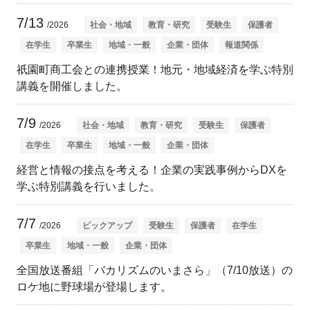
7/13
/2026
社会・地域
教育・研究
受験生
保護者
在学生
卒業生
地域・一般
企業・団体
報道関係
祇園町商工会との連携授業！地元・地域経済を学ぶ特別
講義を開催しました。
7/9
/2026
社会・地域
教育・研究
受験生
保護者
在学生
卒業生
地域・一般
企業・団体
経営と情報の接点を考える！企業の実践事例からDXを
学ぶ特別講義を行いました。
7/7
/2026
ピックアップ
受験生
保護者
在学生
卒業生
地域・一般
企業・団体
全国放送番組「バカリズムのいまさら」（7/10放送）の
ロケ地に野球場が登場します。