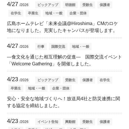
4/27
/2026
ピックアップ
明徳館
受験生
保護者
在学生
卒業生
地域・一般
企業・団体
広島ホームテレビ「未来会議@Hiroshima」CMのロケ
地になりました。充実したキャンパスが登場します。
4/27
/2026
行事
国際交流
地域・一般
—食文化を通じた相互理解の促進— 国際交流イベント
「Welcome Gathering」を開催しました。
4/23
/2026
ピックアップ
受験生
保護者
在学生
卒業生
地域・一般
企業・団体
安心・安全な地域づくりへ！放送局4社と防災連携に関
する協定を締結しました。
4/23
/2026
イベント告知
興動館
受験生
保護者