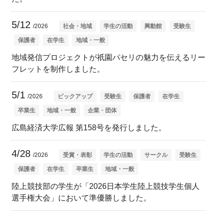
5/12
/2026
社会・地域
学生の活動
興動館
受験生
保護者
在学生
地域・一般
地域発信プロジェクトが祇園パセリの魅力を伝えるリー
フレットを制作しました。
5/1
/2026
ピックアップ
受験生
保護者
在学生
卒業生
地域・一般
企業・団体
広島経済大学広報 第158号を発行しました。
4/28
/2026
受賞・表彰
学生の活動
サークル
受験生
保護者
在学生
卒業生
地域・一般
陸上競技部の学生が「2026日本学生陸上競技学生個人
選手権大会」において準優勝しました。