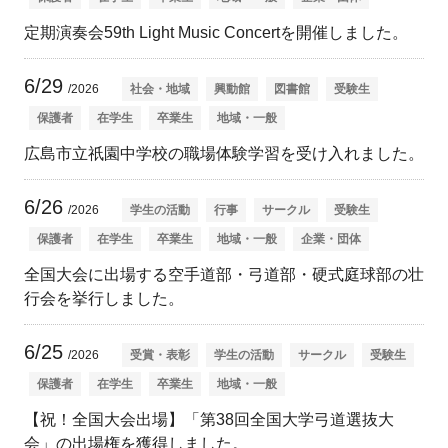
定期演奏会59th Light Music Concertを開催しました。
6/29
/2026
社会・地域
興動館
図書館
受験生
保護者
在学生
卒業生
地域・一般
広島市立祇園中学校の職場体験学習を受け入れました。
6/26
/2026
学生の活動
行事
サークル
受験生
保護者
在学生
卒業生
地域・一般
企業・団体
全国大会に出場する空手道部・弓道部・硬式庭球部の壮
行会を挙行しました。
6/25
/2026
受賞・表彰
学生の活動
サークル
受験生
保護者
在学生
卒業生
地域・一般
【祝！全国大会出場】「第38回全国大学弓道選抜大
会」の出場権を獲得しました。