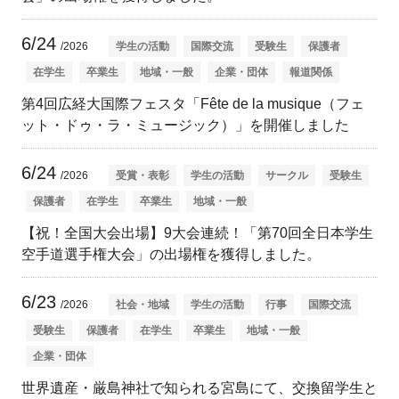
6/24
/2026
学生の活動
国際交流
受験生
保護者
在学生
卒業生
地域・一般
企業・団体
報道関係
第4回広経大国際フェスタ「Fête de la musique（フェ
ット・ドゥ・ラ・ミュージック）」を開催しました
6/24
/2026
受賞・表彰
学生の活動
サークル
受験生
保護者
在学生
卒業生
地域・一般
【祝！全国大会出場】9大会連続！「第70回全日本学生
空手道選手権大会」の出場権を獲得しました。
6/23
/2026
社会・地域
学生の活動
行事
国際交流
受験生
保護者
在学生
卒業生
地域・一般
企業・団体
世界遺産・厳島神社で知られる宮島にて、交換留学生と