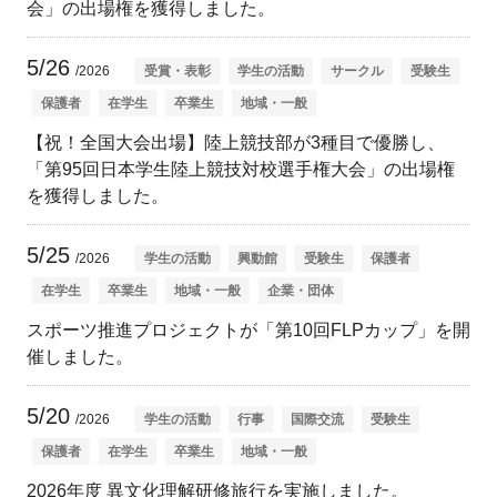
会」の出場権を獲得しました。
5/26
/2026
受賞・表彰
学生の活動
サークル
受験生
保護者
在学生
卒業生
地域・一般
【祝！全国大会出場】陸上競技部が3種目で優勝し、
「第95回日本学生陸上競技対校選手権大会」の出場権
を獲得しました。
5/25
/2026
学生の活動
興動館
受験生
保護者
在学生
卒業生
地域・一般
企業・団体
スポーツ推進プロジェクトが「第10回FLPカップ」を開
催しました。
5/20
/2026
学生の活動
行事
国際交流
受験生
保護者
在学生
卒業生
地域・一般
2026年度 異文化理解研修旅行を実施しました。