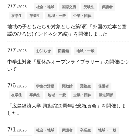
7/7
/2026
社会・地域
国際交流
受験生
保護者
在学生
卒業生
地域・一般
企業・団体
地域の子どもたちを対象とした第5回「外国の絵本と童
謡のひろば(インドネシア編)」を開催しました。
7/7
/2026
お知らせ
図書館
地域・一般
中学生対象「夏休みオープンライブラリー」の開催につ
いて
7/6
/2026
学生の活動
興動館
受験生
保護者
在学生
卒業生
地域・一般
企業・団体
報道関係
「広島経済大学 興動館20周年記念祝賀会」を開催しま
した。
7/1
/2026
社会・地域
保護者
卒業生
地域・一般