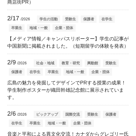
商店街PR）
2/17
/2026
学生の活動
受験生
保護者
在学生
卒業生
地域・一般
企業・団体
【メディア情報／キャンパスリポーター】学生の記事が
中国新聞に掲載されました。（短期留学の体験を発表）
2/9
/2026
社会・地域
教育・研究
興動館
受験生
保護者
在学生
卒業生
地域・一般
企業・団体
広島の魅力を発掘してデザインでPRする授業の成果！
学生制作ポスターが織田幹雄記念館に展示されていま
す。
2/6
/2026
ピックアップ
国際交流
受験生
保護者
在学生
卒業生
地域・一般
企業・団体
音楽と平和による異文化交流！カナダからグレゴリー氏