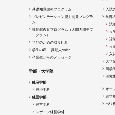
基礎知識開発プログラム
入試
プレゼンテーション能力開発プログラ
学部
ム
試
興動館教育プログラム（人間力開発プ
入
ログラム）
奨
学びのための取り組み
入
学生の声 —興動人Voice—
入
卒業生からのメッセージ
大学
留学
学部・大学院
研究
経済学部
オー
経済学科
進学
経営学部
出張
経営学科
スポーツ経営学科