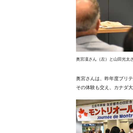
奥宮凜さん（左）と山田光太
奥宮さんは、昨年度ブリテ
その体験も交え、カナダ大