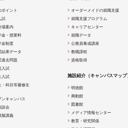
のポイント
オーダーメイドの就職支援
入試
就職支援プログラム
験場案内
キャリアセンター
学金・授業料
就職データ
学金制度
公務員養成講座
試結果データ
教職課程
試過去問題
資格取得
院入試
施設紹介（キャンパスマップ
生入試
生・科目等履修生
明徳館
興動館
プンキャンパス
図書館
相談会
メディア情報センター
模擬講義
教育・研究関係