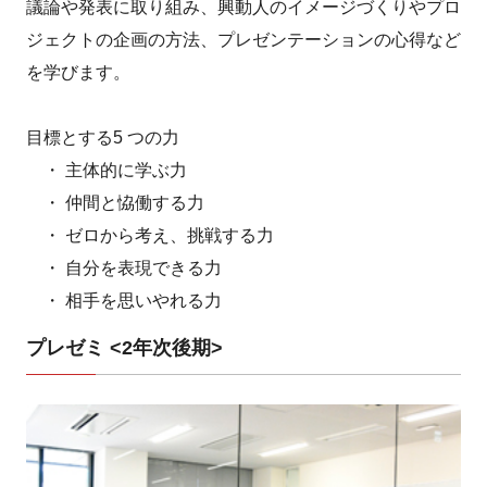
議論や発表に取り組み、興動人のイメージづくりやプロ
ジェクトの企画の方法、プレゼンテーションの心得など
を学びます。
目標とする5 つの力
・ 主体的に学ぶ力
・ 仲間と恊働する力
・ ゼロから考え、挑戦する力
・ 自分を表現できる力
・ 相手を思いやれる力
プレゼミ <2年次後期>