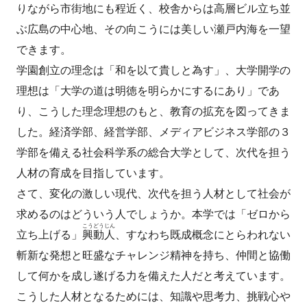
りながら市街地にも程近く、校舎からは高層ビル立ち並
ぶ広島の中心地、その向こうには美しい瀬戸内海を一望
できます。
学園創立の理念は「和を以て貴しと為す」、大学開学の
理想は「大学の道は明徳を明らかにするにあり」であ
り、こうした理念理想のもと、教育の拡充を図ってきま
した。経済学部、経営学部、メディアビジネス学部の３
学部を備える社会科学系の総合大学として、次代を担う
人材の育成を目指しています。
さて、変化の激しい現代、次代を担う人材として社会が
求めるのはどういう人でしょうか。本学では「ゼロから
こうどうじん
立ち上げる」
興動人
、すなわち既成概念にとらわれない
斬新な発想と旺盛なチャレンジ精神を持ち、仲間と協働
して何かを成し遂げる力を備えた人だと考えています。
こうした人材となるためには、知識や思考力、挑戦心や