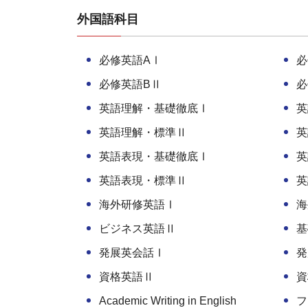
外国語科目
必修英語AⅠ
必
必修英語BⅡ
必
英語理解・基礎徹底Ⅰ
英
英語理解・標準Ⅱ
英
英語表現・基礎徹底Ⅰ
英
英語表現・標準Ⅱ
英
海外研修英語Ⅰ
海
ビジネス英語Ⅱ
基
発展英会話Ⅰ
発
資格英語Ⅱ
資
Academic Writing in English
フ