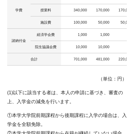
学費
授業料
340,000
170,000
170,000
施設費
100,000
50,000
50,000
経済学会費
1,000
1,000
諸納付金
院生協議会費
10,000
10,000
合計
701,000
481,000
220,000
（単位：円）
(1)以下に該当する者は、本人の申請に基づき、審査の
上、入学金の減免を行います。
①本学大学院前期課程から後期課程に入学の場合は、入
学金を全額免除。
②本学大学院前期課程から在籍が継続していない場合