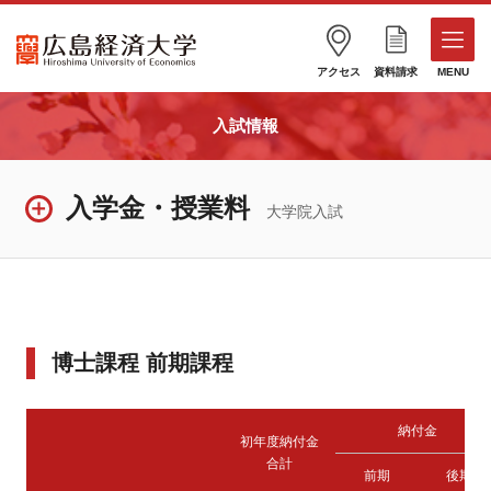
アクセス
資料請求
MENU
入試情報
入学金・授業料
大学院入試
博士課程 前期課程
納付金
初年度納付金
合計
前期
後期