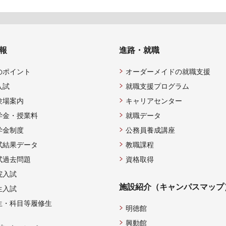
報
進路・就職
のポイント
オーダーメイドの就職支援
入試
就職支援プログラム
験場案内
キャリアセンター
学金・授業料
就職データ
学金制度
公務員養成講座
試結果データ
教職課程
試過去問題
資格取得
院入試
施設紹介（キャンパスマップ
生入試
生・科目等履修生
明徳館
興動館