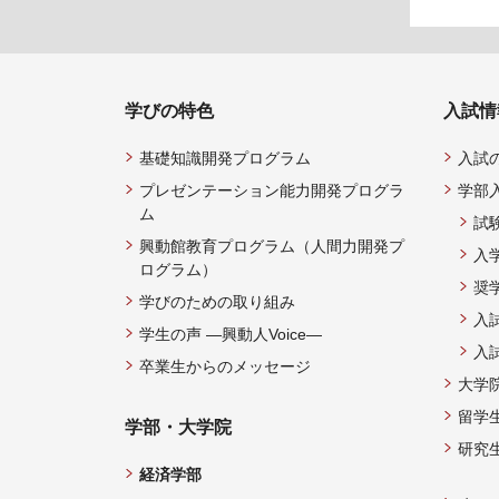
学びの特色
入試情
基礎知識開発プログラム
入試
プレゼンテーション能力開発プログラ
学部
ム
試
興動館教育プログラム（人間力開発プ
入
ログラム）
奨
学びのための取り組み
入
学生の声 —興動人Voice—
入
卒業生からのメッセージ
大学
留学
学部・大学院
研究
経済学部