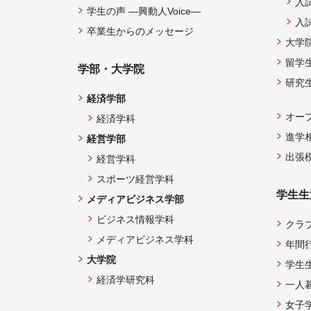
入
学生の声 —興動人Voice—
入
卒業生からのメッセージ
大学
留学
学部・大学院
研究
経済学部
オー
経済学科
進学
経営学部
出張
経営学科
スポーツ経営学科
学生生
メディアビジネス学部
ビジネス情報学科
クラ
メディアビジネス学科
年間
大学院
学生
経済学研究科
一人
女子