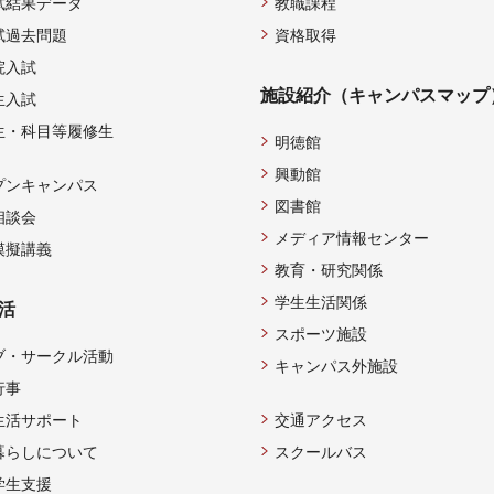
試結果データ
教職課程
試過去問題
資格取得
院入試
施設紹介（キャンパスマップ
生入試
生・科目等履修生
明徳館
興動館
プンキャンパス
図書館
相談会
メディア情報センター
模擬講義
教育・研究関係
学生生活関係
活
スポーツ施設
ブ・サークル活動
キャンパス外施設
行事
生活サポート
交通アクセス
暮らしについて
スクールバス
学生支援