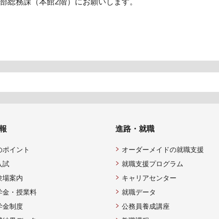
部総務課（本館2階）にお願いします。
報
進路・就職
のポイント
オーダーメイドの就職支援
入試
就職支援プログラム
験場案内
キャリアセンター
学金・授業料
就職データ
学金制度
公務員養成講座