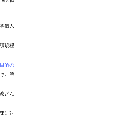
個人情
学個人
護規程
目的の
き、第
改ざん
速に対