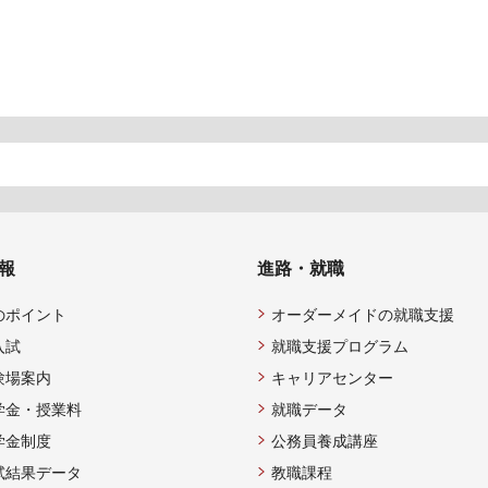
報
進路・就職
のポイント
オーダーメイドの就職支援
入試
就職支援プログラム
験場案内
キャリアセンター
学金・授業料
就職データ
学金制度
公務員養成講座
試結果データ
教職課程