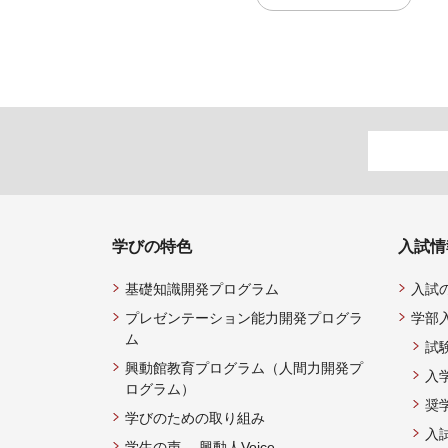
学びの特色
入試情
基礎知識開発プログラム
入試
プレゼンテーション能力開発プログラ
学部
ム
試
興動館教育プログラム（人間力開発プ
入
ログラム）
奨
学びのための取り組み
入
学生の声 —興動人Voice—