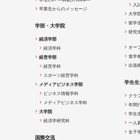
入
卒業生からのメッセージ
大学
留学
学部・大学院
研究
経済学部
オー
経済学科
進学
経営学部
出張
経営学科
スポーツ経営学科
学生生
メディアビジネス学部
ビジネス情報学科
クラ
メディアビジネス学科
年間
大学院
学生
経済学研究科
一人
女子
国際交流