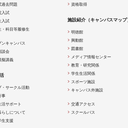
試過去問題
資格取得
院入試
施設紹介（キャンパスマップ
生入試
生・科目等履修生
明徳館
興動館
プンキャンパス
図書館
相談会
メディア情報センター
模擬講義
教育・研究関係
学生生活関係
活
スポーツ施設
ブ・サークル活動
キャンパス外施設
行事
生活サポート
交通アクセス
暮らしについて
スクールバス
学生支援