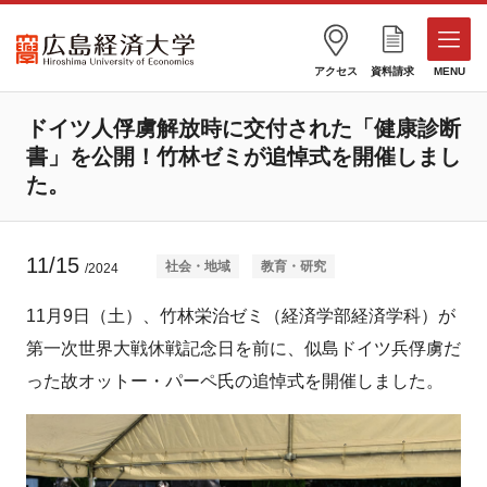
アクセス
資料請求
MENU
ドイツ人俘虜解放時に交付された「健康診断
書」を公開！竹林ゼミが追悼式を開催しまし
た。
11/15
社会・地域
教育・研究
/2024
11月9日（土）、竹林栄治ゼミ（経済学部経済学科）が
第一次世界大戦休戦記念日を前に、似島ドイツ兵俘虜だ
った故オットー・パーペ氏の追悼式を開催しました。