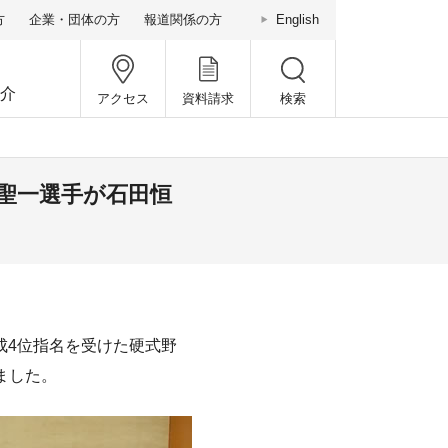
方
企業・団体の方
報道関係の方
English
介
アクセス
資料請求
検索
聖一選手が石田恒
成4位指名を受けた硬式野
ました。