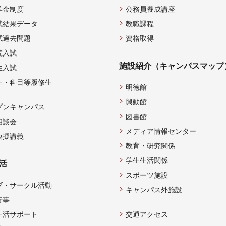
学金制度
公務員養成講座
試結果データ
教職課程
試過去問題
資格取得
院入試
施設紹介（キャンパスマップ
生入試
生・科目等履修生
明徳館
興動館
プンキャンパス
図書館
相談会
メディア情報センター
模擬講義
教育・研究関係
学生生活関係
活
スポーツ施設
ブ・サークル活動
キャンパス外施設
行事
生活サポート
交通アクセス