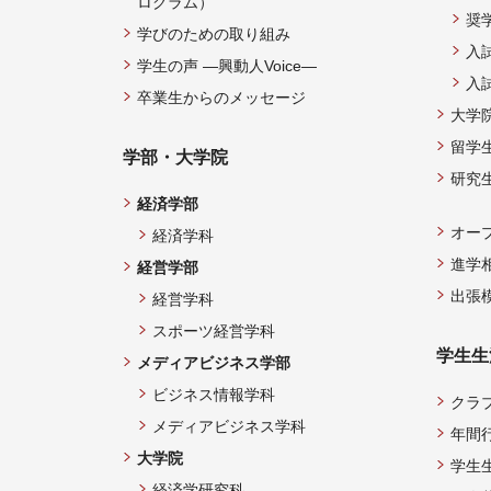
ログラム）
奨
学びのための取り組み
入
学生の声 —興動人Voice—
入
卒業生からのメッセージ
大学
留学
学部・大学院
研究
経済学部
オー
経済学科
進学
経営学部
出張
経営学科
スポーツ経営学科
学生生
メディアビジネス学部
ビジネス情報学科
クラ
メディアビジネス学科
年間
大学院
学生
経済学研究科