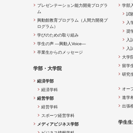
プレゼンテーション能力開発プログラ
学部
ム
試
興動館教育プログラム（人間力開発プ
入
ログラム）
奨
学びのための取り組み
入
学生の声 —興動人Voice—
入
卒業生からのメッセージ
大学
留学
学部・大学院
研究
経済学部
オー
経済学科
進学
経営学部
出張
経営学科
スポーツ経営学科
学生生
メディアビジネス学部
ビジネス情報学科