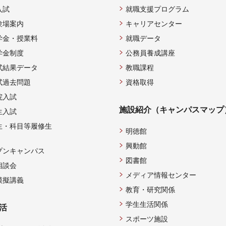
入試
就職支援プログラム
験場案内
キャリアセンター
学金・授業料
就職データ
学金制度
公務員養成講座
試結果データ
教職課程
試過去問題
資格取得
院入試
施設紹介（キャンパスマップ
生入試
生・科目等履修生
明徳館
興動館
プンキャンパス
図書館
相談会
メディア情報センター
模擬講義
教育・研究関係
学生生活関係
活
スポーツ施設