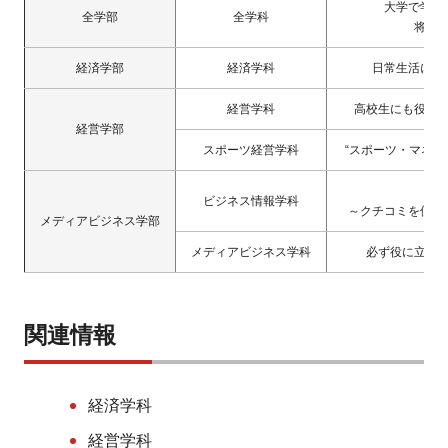
大学で学ん
全学部
全学科
将来
経済学部
経済学科
日常生活に経
経営学科
高校生にも役立
経営学部
スポーツ経営学科
“スポーツ・マネジ
We
ビジネス情報学科
～クチコミを使っ
メディアビジネス学部
メディアビジネス学科
必ず役に立つ
関連情報
経済学科
経営学科