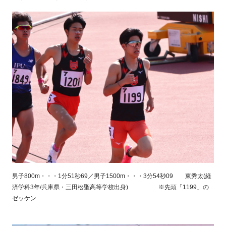
男子800m・・・1分51秒69／男子1500m・・・3分54秒09 東秀太(経
済学科3年/兵庫県・三田松聖高等学校出身) ※先頭「1199」の
ゼッケン