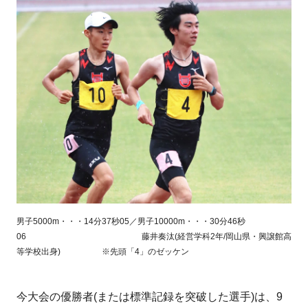
男子5000m・・・14分37秒05／男子10000m・・・30分46秒
06 藤井奏汰(経営学科2年/岡山県・興譲館高
等学校出身) ※先頭「4」のゼッケン
今大会の優勝者(または標準記録を突破した選手)は、9