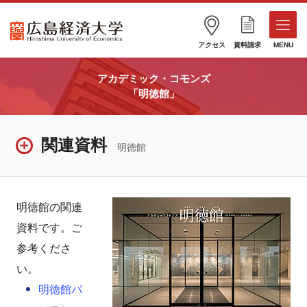
アクセス
資料請求
MENU
アカデミック・コモンズ
「明徳館」
関連資料
明徳館
明徳館の関連
資料です。ご
参考くださ
い。
明徳館パ