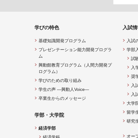
学びの特色
入試情
基礎知識開発プログラム
入試
プレゼンテーション能力開発プログラ
学部
ム
試
興動館教育プログラム（人間力開発プ
入
ログラム）
奨
学びのための取り組み
入
学生の声 —興動人Voice—
入
卒業生からのメッセージ
大学
留学
学部・大学院
研究
経済学部
オー
経済学科