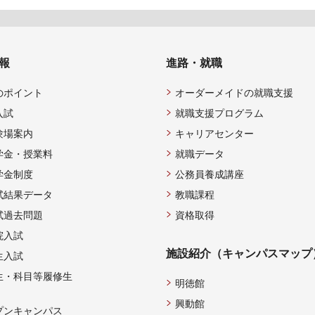
報
進路・就職
のポイント
オーダーメイドの就職支援
入試
就職支援プログラム
験場案内
キャリアセンター
学金・授業料
就職データ
学金制度
公務員養成講座
試結果データ
教職課程
試過去問題
資格取得
院入試
施設紹介（キャンパスマップ
生入試
生・科目等履修生
明徳館
興動館
プンキャンパス