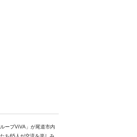
ープViVA」が尾道市内
たち65人が交流を楽しみ