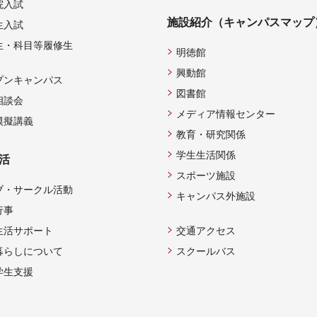
院入試
施設紹介（キャンパスマップ
生入試
生・科目等履修生
明徳館
興動館
プンキャンパス
図書館
相談会
メディア情報センター
模擬講義
教育・研究関係
学生生活関係
活
スポーツ施設
ブ・サークル活動
キャンパス外施設
行事
生活サポート
交通アクセス
暮らしについて
スクールバス
学生支援