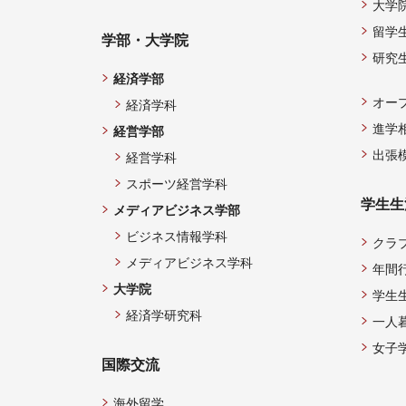
大学
留学
学部・大学院
研究
経済学部
オー
経済学科
進学
経営学部
出張
経営学科
スポーツ経営学科
学生生
メディアビジネス学部
ビジネス情報学科
クラ
メディアビジネス学科
年間
大学院
学生
経済学研究科
一人
女子
国際交流
海外留学