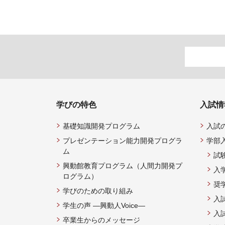
学びの特色
入試情
基礎知識開発プログラム
入試
プレゼンテーション能力開発プログラ
学部
ム
試
興動館教育プログラム（人間力開発プ
入
ログラム）
奨
学びのための取り組み
入
学生の声 —興動人Voice—
入
卒業生からのメッセージ