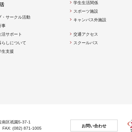
学生生活関係
活
スポーツ施設
ブ・サークル活動
キャンパス外施設
行事
生活サポート
交通アクセス
暮らしについて
スクールバス
学生支援
佐南区祇園5-37-1
お問い合わせ
 FAX: (082) 871-1005