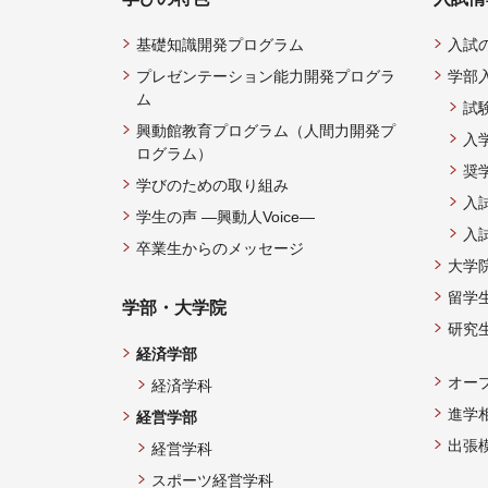
基礎知識開発プログラム
入試
プレゼンテーション能力開発プログラ
学部
ム
試
興動館教育プログラム（人間力開発プ
入
ログラム）
奨
学びのための取り組み
入
学生の声 —興動人Voice—
入
卒業生からのメッセージ
大学
留学
学部・大学院
研究
経済学部
オー
経済学科
進学
経営学部
出張
経営学科
スポーツ経営学科