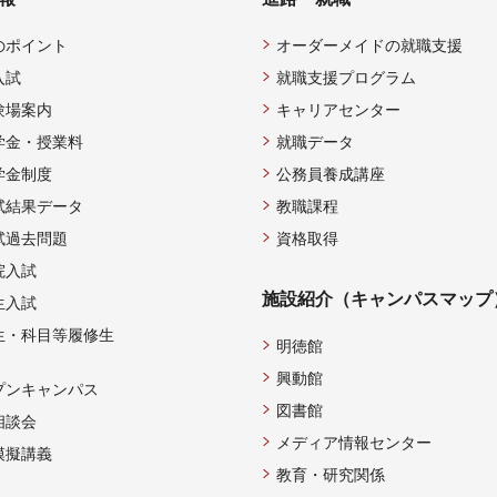
のポイント
オーダーメイドの就職支援
入試
就職支援プログラム
験場案内
キャリアセンター
学金・授業料
就職データ
学金制度
公務員養成講座
試結果データ
教職課程
試過去問題
資格取得
院入試
施設紹介（キャンパスマップ
生入試
生・科目等履修生
明徳館
興動館
プンキャンパス
図書館
相談会
メディア情報センター
模擬講義
教育・研究関係