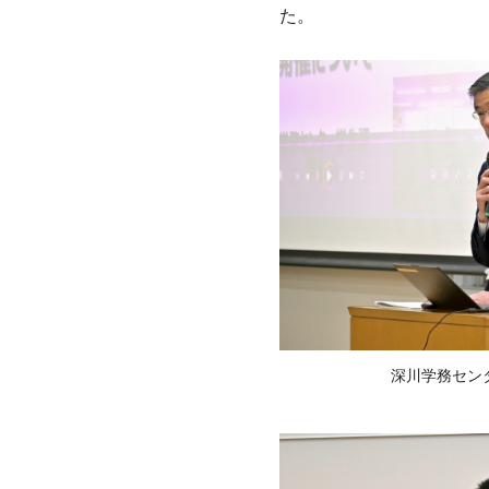
た。
深川学務セン