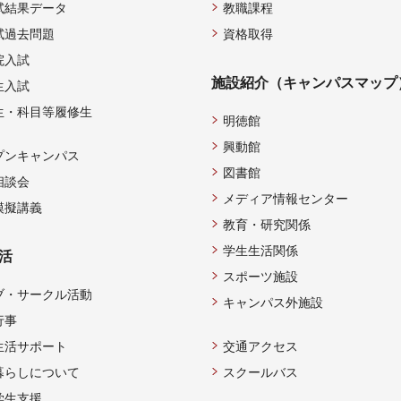
試結果データ
教職課程
試過去問題
資格取得
院入試
施設紹介（キャンパスマップ
生入試
生・科目等履修生
明徳館
興動館
プンキャンパス
図書館
相談会
メディア情報センター
模擬講義
教育・研究関係
学生生活関係
活
スポーツ施設
ブ・サークル活動
キャンパス外施設
行事
生活サポート
交通アクセス
暮らしについて
スクールバス
学生支援