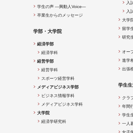
入
学生の声 —興動人Voice—
入
卒業生からのメッセージ
大学
留学
学部・大学院
研究
経済学部
オー
経済学科
進学
経営学部
出張
経営学科
スポーツ経営学科
学生生
メディアビジネス学部
ビジネス情報学科
クラ
メディアビジネス学科
年間
大学院
学生
経済学研究科
一人
女子