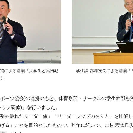
警部補による講演「大学生と薬物犯
学生課 赤澤次長による講演「
罪」
大学スポーツ協会)の連携のもと、体育系部・サークルの学生幹部
シップ研修)」を行いました。
割や優れたリーダー像」「リーダーシップの在り方」を理解し
る」ことを目的としたもので、昨年に続いて、吉村 宏太氏(UN