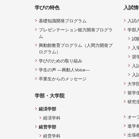
学びの特色
入試情
基礎知識開発プログラム
入試
プレゼンテーション能力開発プログラ
学部
ム
試
興動館教育プログラム（人間力開発プ
入
ログラム）
奨
学びのための取り組み
入
学生の声 —興動人Voice—
入
卒業生からのメッセージ
大学
留学
学部・大学院
研究
経済学部
オー
経済学科
進学
経営学部
出張
経営学科