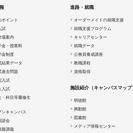
報
進路・就職
のポイント
オーダーメイドの就職支援
入試
就職支援プログラム
験場案内
キャリアセンター
学金・授業料
就職データ
学金制度
公務員養成講座
試結果データ
教職課程
試過去問題
資格取得
院入試
施設紹介（キャンパスマップ
生入試
生・科目等履修生
明徳館
興動館
プンキャンパス
図書館
相談会
メディア情報センター
模擬講義