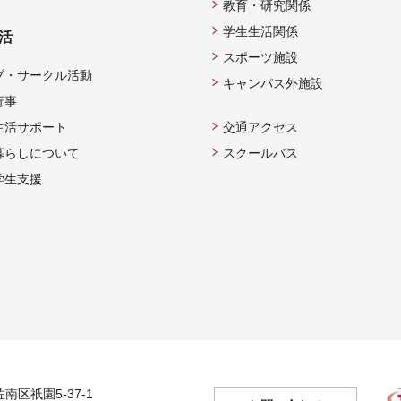
教育・研究関係
学生生活関係
活
スポーツ施設
ブ・サークル活動
キャンパス外施設
行事
生活サポート
交通アクセス
暮らしについて
スクールバス
学生支援
佐南区祇園5-37-1