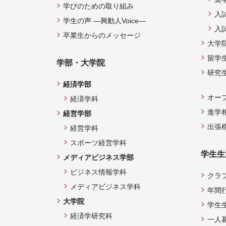
学びのための取り組み
入
学生の声 —興動人Voice—
入
卒業生からのメッセージ
大学
留学
学部・大学院
研究
経済学部
オー
経済学科
進学
経営学部
出張
経営学科
スポーツ経営学科
学生生
メディアビジネス学部
ビジネス情報学科
クラ
メディアビジネス学科
年間
大学院
学生
経済学研究科
一人