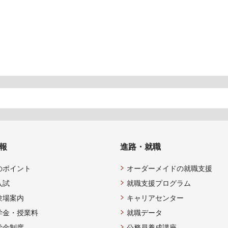
報
進路・就職
のポイント
オーダーメイドの就職支援
入試
就職支援プログラム
験場案内
キャリアセンター
学金・授業料
就職データ
学金制度
公務員養成講座