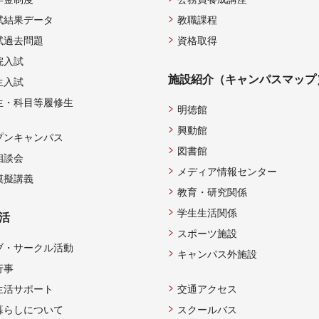
試結果データ
教職課程
試過去問題
資格取得
院入試
施設紹介（キャンパスマップ
生入試
生・科目等履修生
明徳館
興動館
プンキャンパス
図書館
相談会
メディア情報センター
模擬講義
教育・研究関係
学生生活関係
活
スポーツ施設
ブ・サークル活動
キャンパス外施設
行事
生活サポート
交通アクセス
暮らしについて
スクールバス