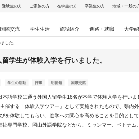
受験生の方
ご家族の方
在学生の方
卒業生の方
地域・一般の
国際交流
学生生活
施設紹介
進路・就職
大学紹
いました。
人留学生が体験入学を行いました。
学生の活動
行事
明徳館
国際交流
）、日本語学校に通う外国人留学生18名が本学で体験入学を行い
主催する「体験入学ツアー」として実施されたもので、県内外
びを体験してもらい、進学への関心を高めることを目的として
医療福祉専門学校、岡山外語学院などから、ミャンマー、ベトナ