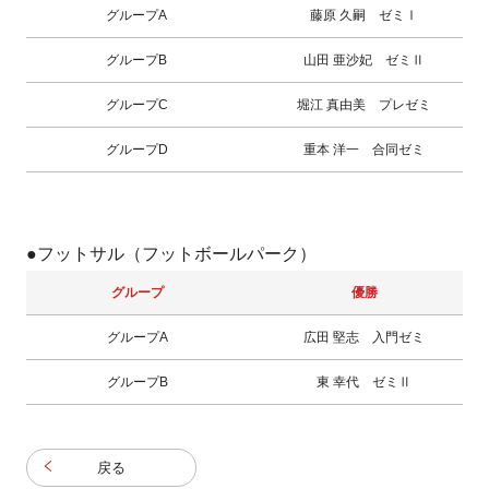
グループA
藤原 久嗣 ゼミⅠ
グループB
山田 亜沙妃 ゼミⅡ
グループC
堀江 真由美 プレゼミ
グループD
重本 洋一 合同ゼミ
●フットサル（フットボールパーク）
グループ
優勝
グループA
広田 堅志 入門ゼミ
グループB
東 幸代 ゼミⅡ
戻る