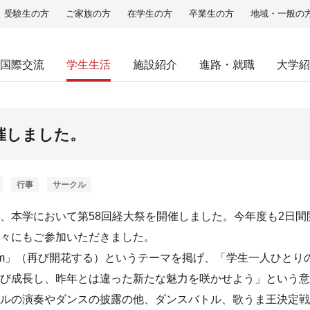
受験生の方
ご家族の方
在学生の方
卒業生の方
地域・一般の
国際交流
学生生活
施設紹介
進路・就職
大学紹
催しました。
行事
サークル
（日）、本学において第58回経大祭を開催しました。今年度も2日
々にもご参加いただきました。
loom」（再び開花する）というテーマを掲げ、「学生一人ひと
び成長し、昨年とは違った新たな魅力を咲かせよう」という意
ルの演奏やダンスの披露の他、ダンスバトル、歌うま王決定戦