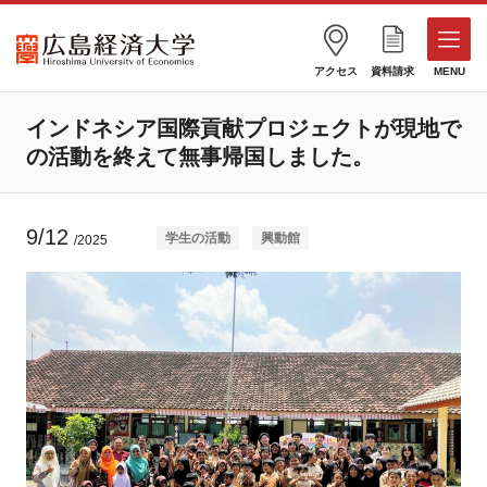
アクセス
資料請求
MENU
インドネシア国際貢献プロジェクトが現地で
の活動を終えて無事帰国しました。
9/12
学生の活動
興動館
/2025