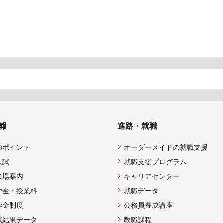
報
進路・就職
のポイント
オーダーメイドの就職支援
入試
就職支援プログラム
験場案内
キャリアセンター
学金・授業料
就職データ
学金制度
公務員養成講座
試結果データ
教職課程