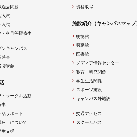
試過去問題
資格取得
院入試
施設紹介（キャンパスマップ
生入試
生・科目等履修生
明徳館
興動館
プンキャンパス
図書館
相談会
メディア情報センター
模擬講義
教育・研究関係
学生生活関係
活
スポーツ施設
ブ・サークル活動
キャンパス外施設
行事
生活サポート
交通アクセス
暮らしについて
スクールバス
学生支援