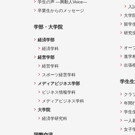
学生の声 —興動人Voice—
入
卒業生からのメッセージ
大学
留学
学部・大学院
研究
経済学部
オー
経済学科
進学
経営学部
出張
経営学科
スポーツ経営学科
学生生
メディアビジネス学部
ビジネス情報学科
クラ
メディアビジネス学科
年間
大学院
学生
経済学研究科
一人
女子
国際交流