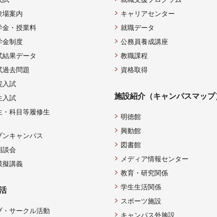
験場案内
キャリアセンター
学金・授業料
就職データ
学金制度
公務員養成講座
試結果データ
教職課程
試過去問題
資格取得
院入試
施設紹介（キャンパスマップ
生入試
生・科目等履修生
明徳館
興動館
プンキャンパス
図書館
相談会
メディア情報センター
模擬講義
教育・研究関係
学生生活関係
活
スポーツ施設
ブ・サークル活動
キャンパス外施設