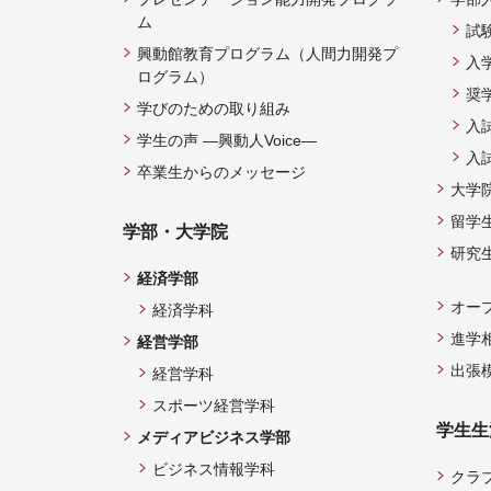
ム
試
興動館教育プログラム（人間力開発プ
入
ログラム）
奨
学びのための取り組み
入
学生の声 —興動人Voice—
入
卒業生からのメッセージ
大学
留学
学部・大学院
研究
経済学部
オー
経済学科
進学
経営学部
出張
経営学科
スポーツ経営学科
学生生
メディアビジネス学部
ビジネス情報学科
クラ